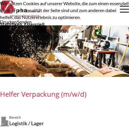
Wir nutzen Cookies auf unserer Website, die zum einen essenziell
für die Funktionalität der Seite sind und zum anderen dabei
helfen, das Nutzererlebnis zu optimieren.
Drucken
Senden
Statistiken, Essenziell
ALLE AKZEPTIEREN
AKZEPTIEREN
ABLEHNEN
Individuelle Datenschutzeinstellungen
Helfer Verpackung (m/w/d)
Bereich
Logistik / Lager